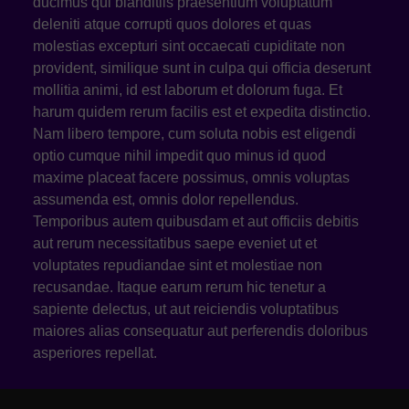
ducimus qui blanditiis praesentium voluptatum
deleniti atque corrupti quos dolores et quas
molestias excepturi sint occaecati cupiditate non
provident, similique sunt in culpa qui officia deserunt
mollitia animi, id est laborum et dolorum fuga. Et
harum quidem rerum facilis est et expedita distinctio.
Nam libero tempore, cum soluta nobis est eligendi
optio cumque nihil impedit quo minus id quod
maxime placeat facere possimus, omnis voluptas
assumenda est, omnis dolor repellendus.
Temporibus autem quibusdam et aut officiis debitis
aut rerum necessitatibus saepe eveniet ut et
voluptates repudiandae sint et molestiae non
recusandae. Itaque earum rerum hic tenetur a
sapiente delectus, ut aut reiciendis voluptatibus
maiores alias consequatur aut perferendis doloribus
asperiores repellat.