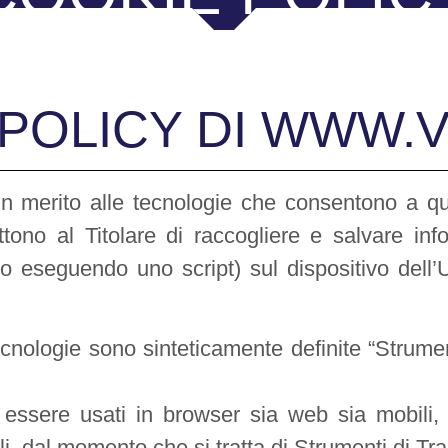
POLICY DI WWW.VI
n merito alle tecnologie che consentono a que
ttono al Titolare di raccogliere e salvare inf
io eseguendo uno script) sul dispositivo dell
cnologie sono sinteticamente definite “Strumen
ssere usati in browser sia web sia mobili, s
ili, dal momento che si tratta di Strumenti di 