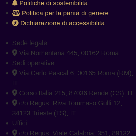
Politiche di sostenibilità
Politica per la parità di genere
Dichiarazione di accessibilità
Sede legale
Via Nomentana 445, 00162 Roma
Sedi operative
Via Carlo Pascal 6, 00165 Roma (RM),
IT
Corso Italia 215, 87036 Rende (CS), IT
c/o Regus, Riva Tommaso Gulli 12,
34123 Trieste (TS), IT
Uffici
c/o Regus, Viale Calabria, 351, 89132