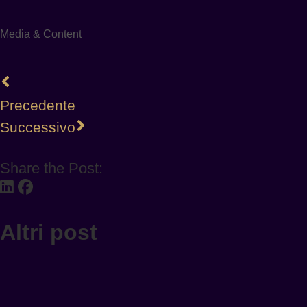
Media & Content
Precedente
Successivo
Share the Post:
Altri post
INNOVATION
ESISTONO ANCORA LUOGHI