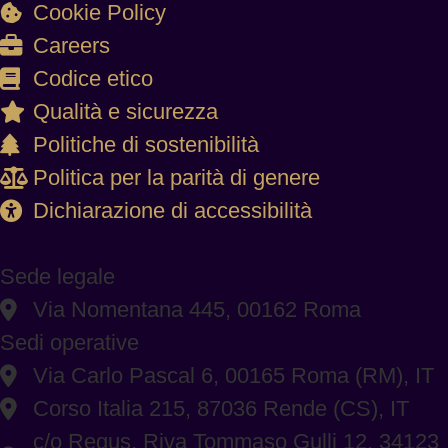
Cookie Policy
Careers
Codice etico
Qualità e sicurezza
Politiche di sostenibilità
Politica per la parità di genere
Dichiarazione di accessibilità
Sede legale
Via Nomentana 445, 00162 Roma
Sedi operative
Via Carlo Pascal 6, 00165 Roma (RM), IT
Corso Italia 215, 87036 Rende (CS), IT
c/o Regus, Riva Tommaso Gulli 12, 34123