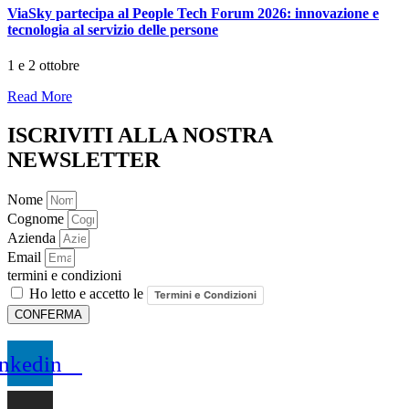
ViaSky partecipa al People Tech Forum 2026: innovazione e
tecnologia al servizio delle persone
1 e 2 ottobre
Read More
ISCRIVITI ALLA NOSTRA
NEWSLETTER
Nome
Cognome
Azienda
Email
termini e condizioni
Ho letto e accetto le
Termini e Condizioni
CONFERMA
nkedin