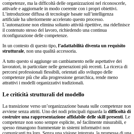
competenze, ma la difficoltà delle organizzazioni nel riconoscerle,
attivarle e aggiornarle in modo coerente con i propri obiettivi.
L’introduzione diffusa di tecnologie basate sull’intelligenza
artificiale ha ulteriormente accelerato questo processo.
L’automazione non elimina soltanto attività ripetitive, ma ridefinisce
il contenuto stesso del lavoro, richiedendo una continua
riconfigurazione delle competenze.
In un contesto di questo tipo,
l’adattabilità diventa un requisito
strutturale
, non una qualità accessoria.
A tutto questo si aggiunge un cambiamento nelle aspettative dei
lavoratori, in particolare nelle generazioni più recenti. La ricerca di
percorsi professionali flessibili, orientati allo sviluppo delle
competenze più che alla progressione gerarchica, rende meno
attrattivi i modelli organizzativi tradizionali.
Le criticità strutturali del modello
La transizione verso un’organizzazione basata sulle competenze non
avviene senza attriti. Uno dei nodi principali riguarda la
difficoltà di
costruire una rappresentazione affidabile delle skill presenti
. Le
competenze non sono sempre esplicite, né facilmente misurabili, e
spesso rimangono frammentate in sistemi informativi non
comunicanti tra loro. Senza una visione integrata, la promessa di una