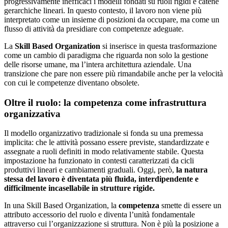
progressivamente inefficaci i modelli fondati su ruoli rigidi e catene
gerarchiche lineari. In questo contesto, il lavoro non viene più
interpretato come un insieme di posizioni da occupare, ma come un
flusso di attività da presidiare con competenze adeguate.
La
Skill Based Organization
si inserisce in questa trasformazione
come un cambio di paradigma che riguarda non solo la gestione
delle risorse umane, ma l’intera architettura aziendale. Una
transizione che pare non essere più rimandabile anche per la velocità
con cui le competenze diventano obsolete.
Oltre il ruolo: la competenza come infrastruttura
organizzativa
Il modello organizzativo tradizionale si fonda su una premessa
implicita: che le attività possano essere previste, standardizzate e
assegnate a ruoli definiti in modo relativamente stabile. Questa
impostazione ha funzionato in contesti caratterizzati da cicli
produttivi lineari e cambiamenti graduali. Oggi, però,
la natura
stessa del lavoro è diventata più fluida, interdipendente e
difficilmente incasellabile in strutture rigide.
In una Skill Based Organization, la
competenza
smette di essere un
attributo accessorio del ruolo e diventa l’unità fondamentale
attraverso cui l’organizzazione si struttura. Non è più la posizione a