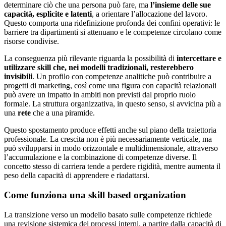
determinare ciò che una persona può fare, ma
l’insieme delle sue
capacità, esplicite e latenti
, a orientare l’allocazione del lavoro.
Questo comporta una ridefinizione profonda dei confini operativi: le
barriere tra dipartimenti si attenuano e le competenze circolano come
risorse condivise.
La conseguenza più rilevante riguarda la possibilità di
intercettare e
utilizzare skill che, nei modelli tradizionali, resterebbero
invisibili
. Un profilo con competenze analitiche può contribuire a
progetti di marketing, così come una figura con capacità relazionali
può avere un impatto in ambiti non previsti dal proprio ruolo
formale. La struttura organizzativa, in questo senso, si avvicina più a
una
rete
che a una piramide.
Questo spostamento produce effetti anche sul piano della traiettoria
professionale. La crescita non è più necessariamente verticale, ma
può svilupparsi in modo orizzontale e multidimensionale, attraverso
l’accumulazione e la combinazione di competenze diverse. Il
concetto stesso di carriera tende a perdere rigidità, mentre aumenta il
peso della capacità di apprendere e riadattarsi.
Come funziona una skill based organization
La transizione verso un modello basato sulle competenze richiede
una revisione sistemica dei processi interni, a partire dalla capacità di