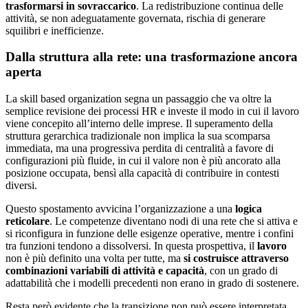
trasformarsi in sovraccarico
. La redistribuzione continua delle
attività, se non adeguatamente governata, rischia di generare
squilibri e inefficienze.
Dalla struttura alla rete: una trasformazione ancora
aperta
La skill based organization segna un passaggio che va oltre la
semplice revisione dei processi HR e investe il modo in cui il lavoro
viene concepito all’interno delle imprese. Il superamento della
struttura gerarchica tradizionale non implica la sua scomparsa
immediata, ma una progressiva perdita di centralità a favore di
configurazioni più fluide, in cui il valore non è più ancorato alla
posizione occupata, bensì alla capacità di contribuire in contesti
diversi.
Questo spostamento avvicina l’organizzazione a una
logica
reticolare
. Le competenze diventano nodi di una rete che si attiva e
si riconfigura in funzione delle esigenze operative, mentre i confini
tra funzioni tendono a dissolversi. In questa prospettiva, il
lavoro
non è più definito una volta per tutte, ma
si costruisce attraverso
combinazioni variabili di attività e capacità
, con un grado di
adattabilità che i modelli precedenti non erano in grado di sostenere.
Resta però evidente che la transizione non può essere interpretata