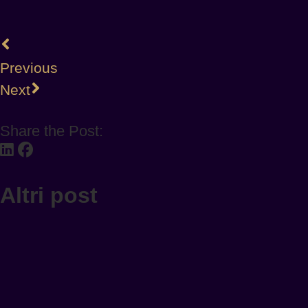
Previous
Next
Share the Post:
Altri post
INNOVATION
ESISTONO ANCORA LUOGHI
PROFONDAMENTE UMANI?
Da Scarpetta: l’avatar digitale dedicato