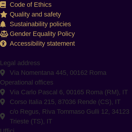
Code of Ethics
Quality and safety
Sustainability policies
Gender Equality Policy
Accessibility statement
Legal address
Via Nomentana 445, 00162 Roma
Operational offices
Via Carlo Pascal 6, 00165 Roma (RM), IT
Corso Italia 215, 87036 Rende (CS), IT
c/o Regus, Riva Tommaso Gulli 12, 34123
Trieste (TS), IT
Uffici